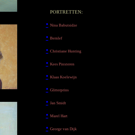
•
PORTRETTEN:
•
Nina Babutsidze
•
Bernlef
•
Christiane Hunting
•
Kees Pinxteren
•
Klaas Koelewijn
•
Glitterprins
•
Jan Smidt
•
Marel Hart
•
George van Dijk