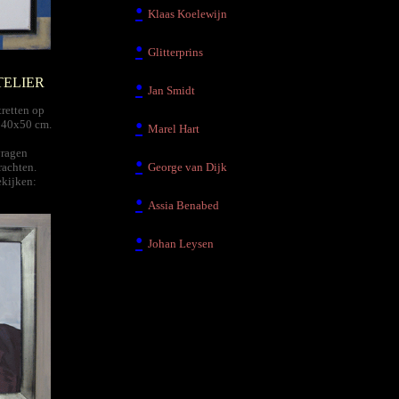
•
Klaas Koelewijn
•
Glitterprins
TELIER
•
Jan Smidt
retten op
•
n 40x50 cm.
Marel Hart
vragen
•
rachten.
George van Dijk
ekijken:
•
Assia Benabed
•
Johan Leysen