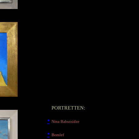
•
PORTRETTEN:
•
Nina Babutsidze
•
Bernlef