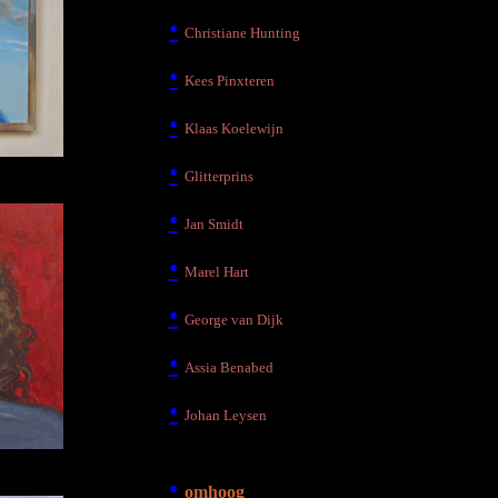
•
Christiane Hunting
•
Kees Pinxteren
•
Klaas Koelewijn
•
Glitterprins
•
Jan Smidt
•
Marel Hart
•
George van Dijk
•
Assia Benabed
•
Johan Leysen
•
•
omhoog