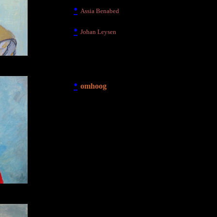
•
Assia Benabed
•
Johan Leysen
•
•
•
omhoog