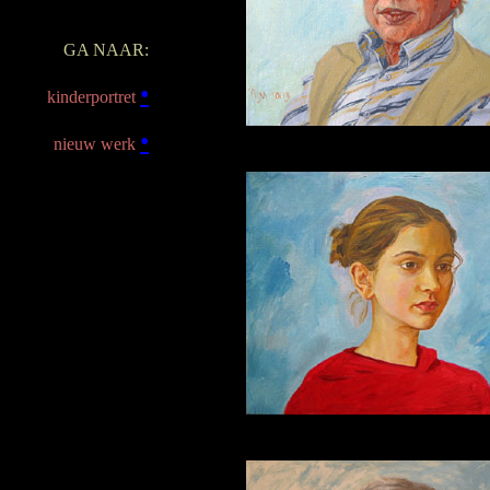
•
GA NAAR:
•
kinderportret
•
nieuw werk
•