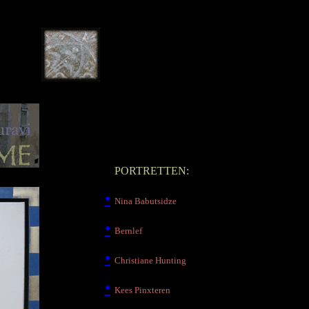
nskracht
cht of uit
Targan
s, adequaat
•
PORTRETTEN:
•
Nina Babutsidze
•
Bernlef
•
Christiane Hunting
•
Kees Pinxteren