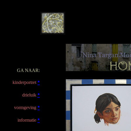
Aangename,
persoonlijke
Aantrekki
van een portret is groot. Gemaakt in opdra
eigen beweging, de portretten van Nina 
Mouravi zijn overtuigend door gelijkeni
gebruik van kleur en omgeving
GA NAAR:
•
kinderportret
•
drieluik
•
vormgeving
•
informatie