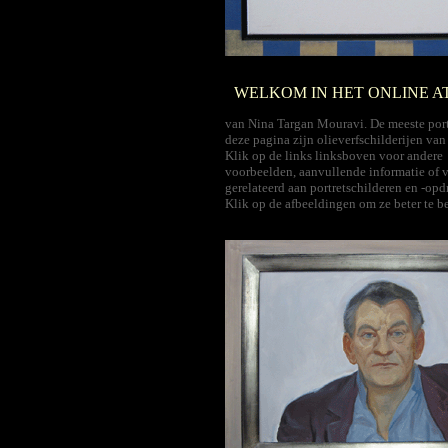
WELKOM IN HET ONLINE A
van Nina Targan Mouravi. De meeste port
deze pagina zijn olieverfschilderijen va
Klik op de links linksboven voor andere
voorbeelden, aanvullende informatie of 
gerelateerd aan portretschilderen en -opd
Klik op de afbeeldingen om ze beter te b